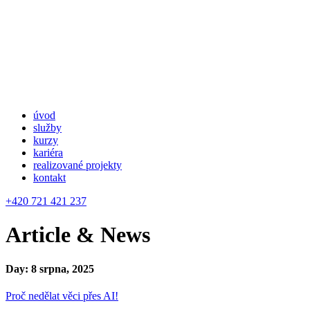
úvod
služby
kurzy
kariéra
realizované projekty
kontakt
+420 721 421 237
Article & News
Day: 8 srpna, 2025
Proč nedělat věci přes AI!