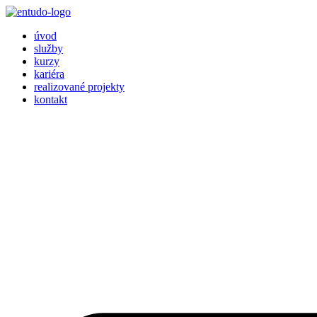
Přejít
k
úvod
obsahu
služby
kurzy
kariéra
realizované projekty
kontakt